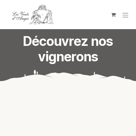
Overslaan naar inhoud
Découvrez nos
vignerons