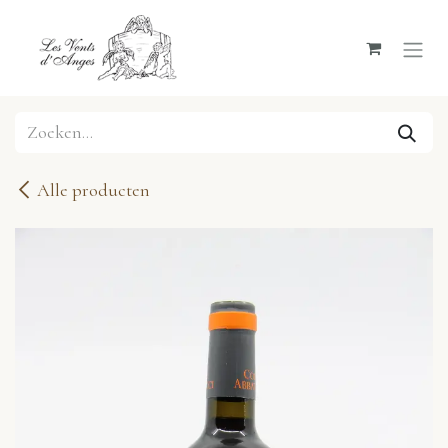
Overslaan naar inhoud
Alle producten