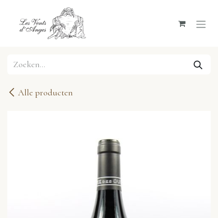
Overslaan naar inhoud
Alle producten