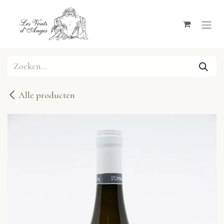
Overslaan naar inhoud
Alle producten