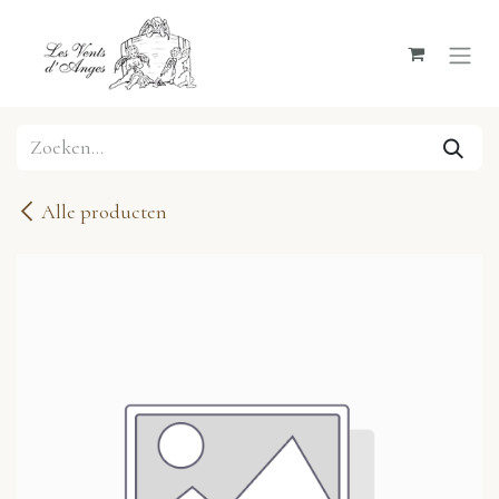
Overslaan naar inhoud
Alle producten