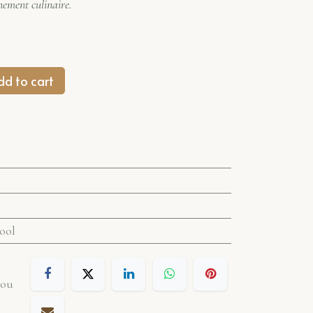
nement culinaire.
d to cart
ool
 ou