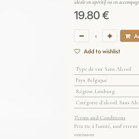
idéale en apéritif ou en accompag
19.80
€
Ad
Add to wishlist
Type de vin
:
Sans Alcool
Pays
:
Belgique
Région
:
Limburg
Catégorie d'alcool
:
Sans Alc
Terms and Conditions
Prix ttc à l'unité, sauf erreur
omission