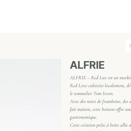
nts
Contact us
Nos partenaires
Notre magasin
ALFRIE
ALFRIE – Red Luv est un mocktail
Red Love cultivées localement, dév
le sommelier Tom Ieven.
Avec des notes de framboise, des 
fait maison, cette boisson offre u
gastronomique.
Cette création prête à boire allie