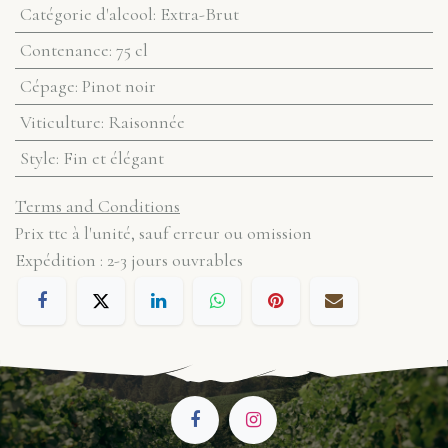
Catégorie d'alcool
:
Extra-Brut
Contenance
:
75 cl
Cépage
:
Pinot noir
Viticulture
:
Raisonnée
Style
:
Fin et élégant
Terms and Conditions
Prix ttc à l'unité, sauf erreur ou omission
Expédition : 2-3 jours ouvrables