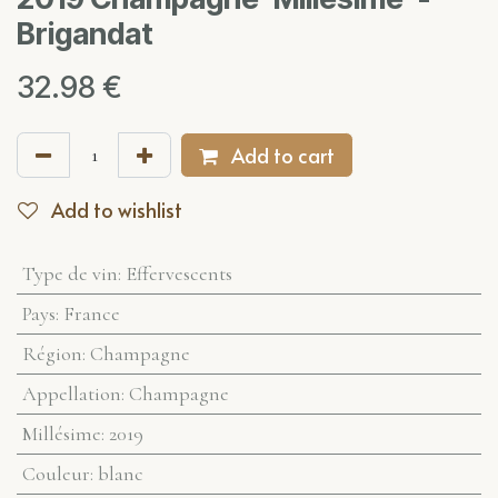
Brigandat
32.98
€
Add to cart
Add to wishlist
Type de vin
:
Effervescents
Pays
:
France
Région
:
Champagne
Appellation
:
Champagne
Millésime
:
2019
Couleur
:
blanc