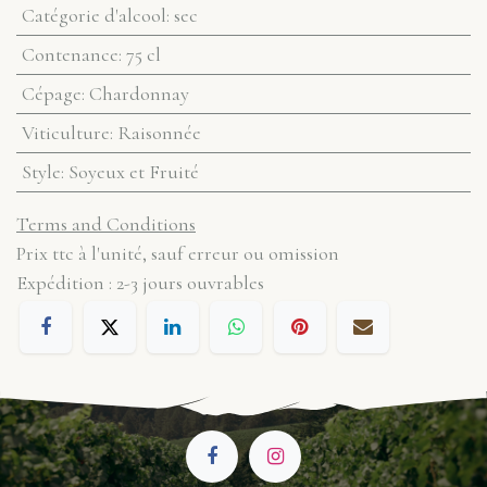
Catégorie d'alcool
:
sec
Contenance
:
75 cl
Cépage
:
Chardonnay
Viticulture
:
Raisonnée
Style
:
Soyeux et Fruité
Terms and Conditions
Prix ttc à l'unité, sauf erreur ou omission
Expédition : 2-3 jours ouvrables