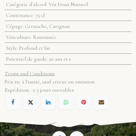
Catégorie d'alcool
:
Vin Doux Naturel
Contenance
:
75 cl
Cépage
:
Grenache, Carignan
Viticulture
:
Raisonnée
Style
:
Profond et fin
Potentiel de garde
:
20 ans et +
Terms and Conditions
Prix ttc à l'unité, sauf erreur ou omission
Expédition : 2-3 jours ouvrables