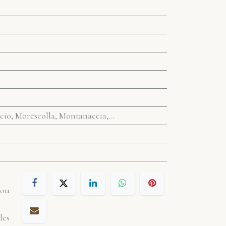
ucio, Morescolla, Montanaccia,…
 ou
les