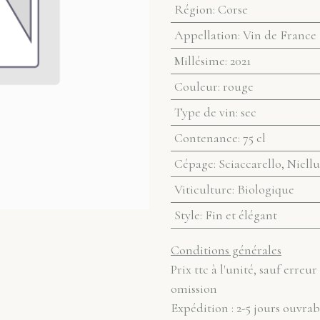
Région
:
Corse
Appellation
:
Vin de France
Millésime
:
2021
Couleur
:
rouge
Type de vin
:
sec
Contenance
:
75 cl
Cépage
:
Sciaccarello, Niell
Viticulture
:
Biologique
Style
:
Fin et élégant
Conditions générales
Prix ttc à l'unité, sauf erreur
omission
Expédition : 2-5 jours ouvrab