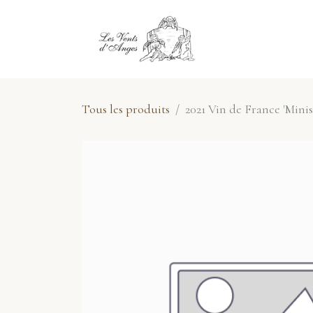
Se rendre au contenu
E-Shop
No
Tous les produits
2021 Vin de France 'Mini