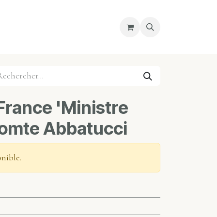
re magasin
Nous découvrir
Cours
France 'Ministre
 Comte Abbatucci
onible.