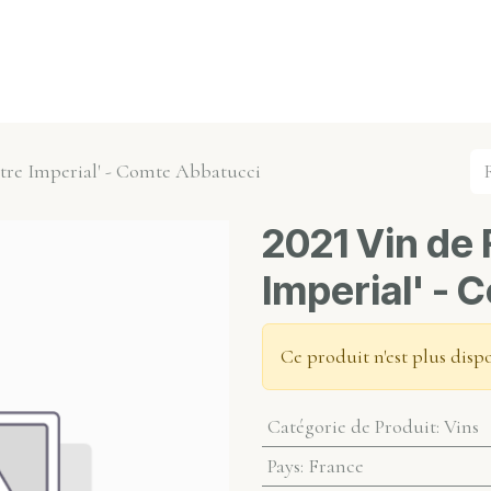
s événements
Nos actualités
Nos partenaires
Not
stre Imperial' - Comte Abbatucci
2021 Vin de 
Imperial' -
Ce produit n'est plus disp
Catégorie de Produit
:
Vins
Pays
:
France