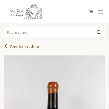
Se rendre au contenu
Tous les produits