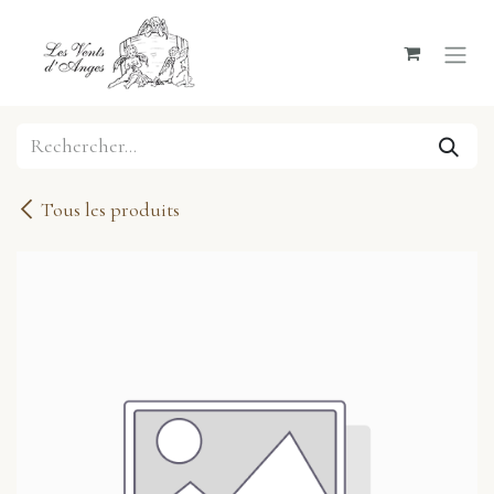
Se rendre au contenu
Tous les produits