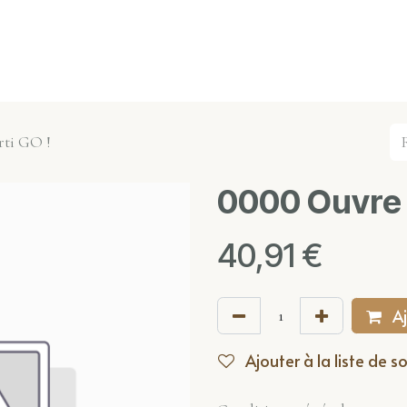
s événements
Nos actualités
Nos partenaires
Not
rti GO !
0000 Ouvre B
40,91
€
Aj
Ajouter à la liste de s