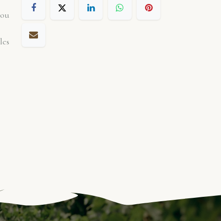
 ou
les