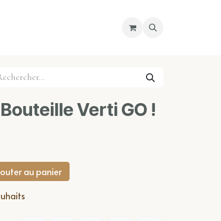
re magasin
Nous découvrir
Cours
outeille Verti GO !
outer au panier
ouhaits