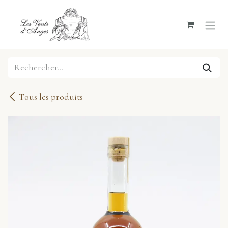
Se rendre au contenu
Tous les produits