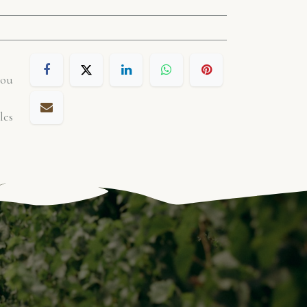
 ou
les