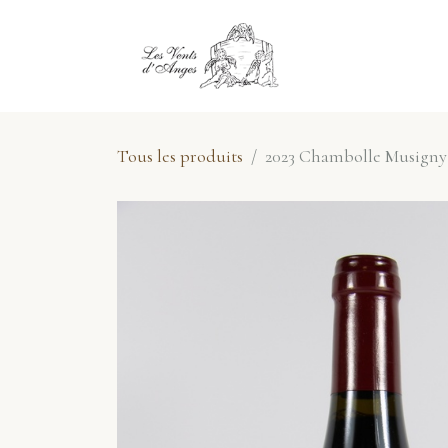
Se rendre au contenu
E-Shop
No
Tous les produits
2023 Chambolle Musigny 