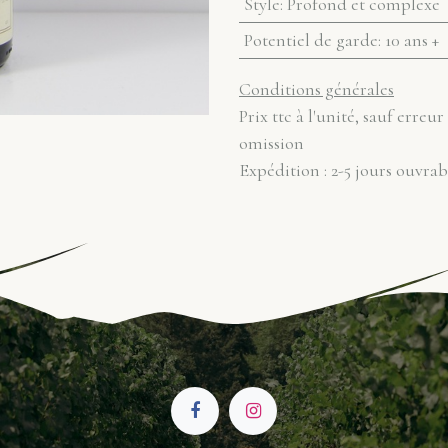
Style
:
Profond et complexe
Potentiel de garde
:
10 ans +
Conditions générales
Prix ttc à l'unité, sauf erreur
omission
Expédition : 2-5 jours ouvrab