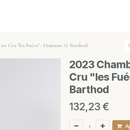
s événements
Nos actualités
Nos partenaires
Not
1er Cru "les Fuées" - Domaine G. Barthod
2023 Chambo
Cru "les Fu
Barthod
132,23
€
Aj