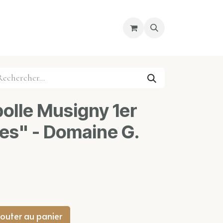
re magasin
Nous découvrir
Cours
lle Musigny 1er
ées" - Domaine G.
outer au panier