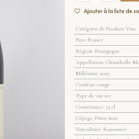
Ajouter à la liste de s
Catégorie de Produit
:
Vins
Pays
:
France
Région
:
Bourgogne
Appellation
:
Chambolle-Mus
Millésime
:
2023
Couleur
:
rouge
Type de vin
:
sec
Contenance
:
75 cl
Cépage
:
Pinot noir
Viticulture
:
Raisonnée