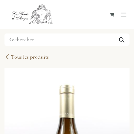
Se rendre au contenu
Tous les produits