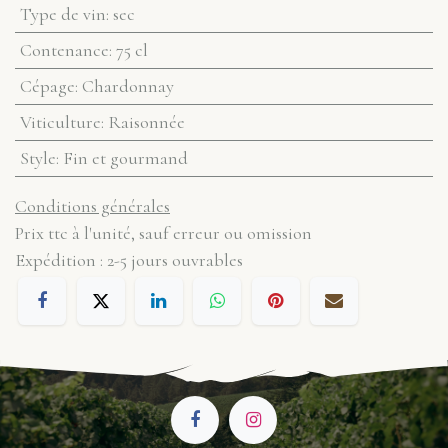
Type de vin
:
sec
Contenance
:
75 cl
Cépage
:
Chardonnay
Viticulture
:
Raisonnée
Style
:
Fin et gourmand
Conditions générales
Prix ttc à l'unité, sauf erreur ou omission
Expédition : 2-5 jours ouvrables