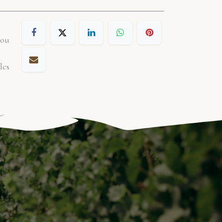
 ou
les