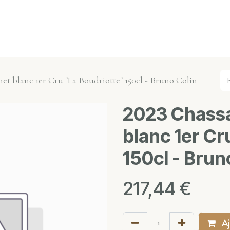
s événements
Nos actualités
Nos partenaires
Not
t blanc 1er Cru "La Boudriotte" 150cl - Bruno Colin
2023 Chass
blanc 1er Cr
150cl - Brun
217,44
€
Aj