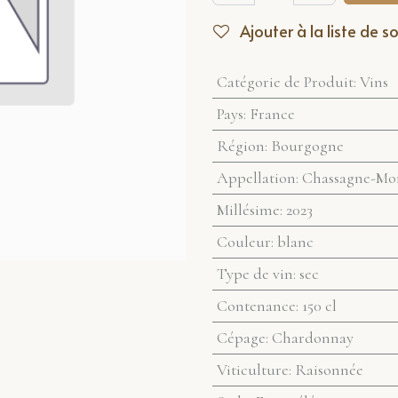
Ajouter à la liste de s
Catégorie de Produit
:
Vins
Pays
:
France
Région
:
Bourgogne
Appellation
:
Chassagne-Mon
Millésime
:
2023
Couleur
:
blanc
Type de vin
:
sec
Contenance
:
150 cl
Cépage
:
Chardonnay
Viticulture
:
Raisonnée