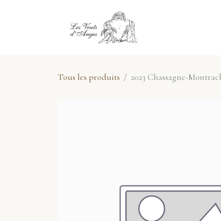
Se rendre au contenu
E-Shop
No
Tous les produits
2023 Chassagne-Montrache