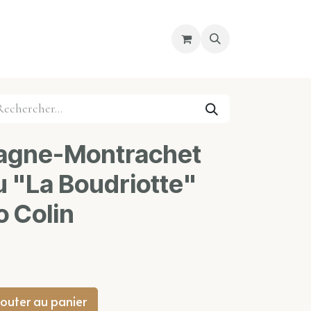
re magasin
Nous découvrir
Cours
agne-Montrachet
u "La Boudriotte"
o Colin
outer au panier