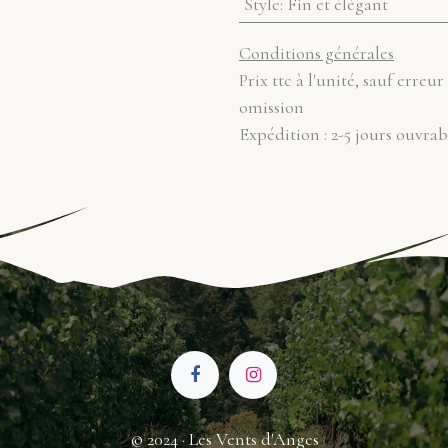
Style
:
Fin et élégant
Conditions générales
Prix ttc à l'unité, sauf erreur
omission
Expédition : 2-5 jours ouvrab
© 2024 · Les Vents d'Anges