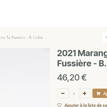
s événements
Nos actualités
Nos partenaires
Not
ru "la Fussière - B. Colin
2021 Marange
Fussière - B.
46,20
€
Aj
Ajouter à la liste de s