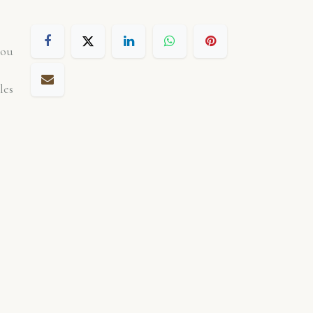
 ou
les