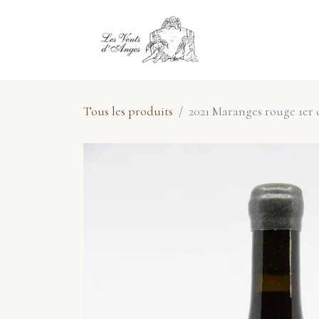
Se rendre au contenu
E-Shop
No
Tous les produits
2021 Maranges rouge 1er c