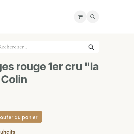
re magasin
Nous découvrir
Cours
s rouge 1er cru "la
 Colin
outer au panier
ouhaits