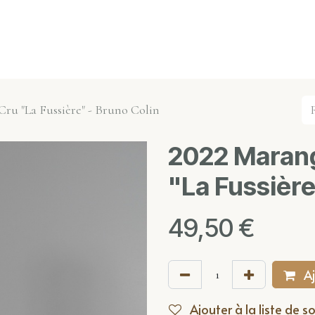
s événements
Nos actualités
Nos partenaires
Not
Cru "La Fussière" - Bruno Colin
2022 Marang
"La Fussière
49,50
€
Aj
Ajouter à la liste de s