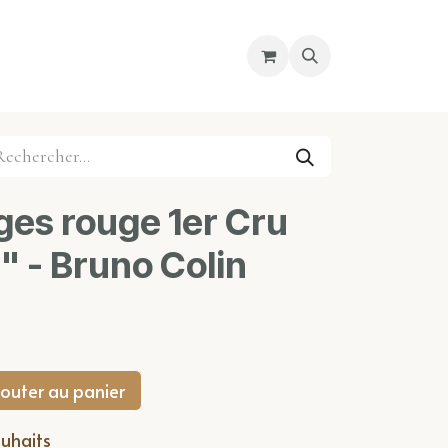
re magasin
Nous découvrir
Cours
es rouge 1er Cru
" - Bruno Colin
outer au panier
ouhaits