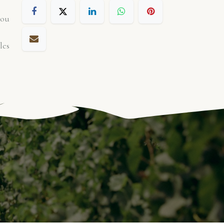
 ou
les