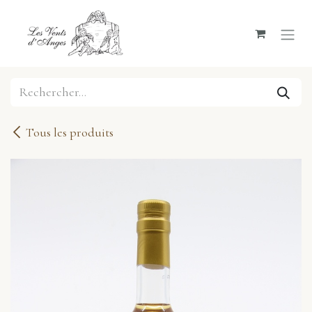
Se rendre au contenu
Tous les produits