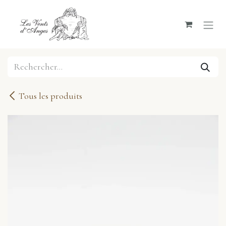
Se rendre au contenu
Tous les produits