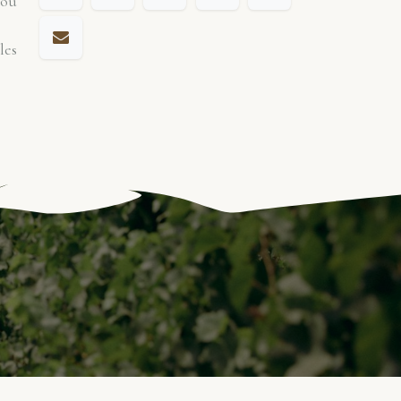
 ou
les