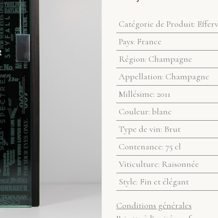
Catégorie de Produit
:
Effer
Pays
:
France
Région
:
Champagne
Appellation
:
Champagne
Millésime
:
2011
Couleur
:
blanc
Type de vin
:
Brut
Contenance
:
75 cl
Viticulture
:
Raisonnée
Style
:
Fin et élégant
Conditions générales