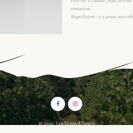
Prix ttc à l'unité, sauf erreur
omission
Expédition : 2-5 jours ouvrab
© 2024 · Les Vents d'Anges