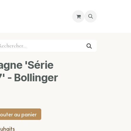
re magasin
Nous découvrir
Cours
gne 'Série
' - Bollinger
outer au panier
ouhaits