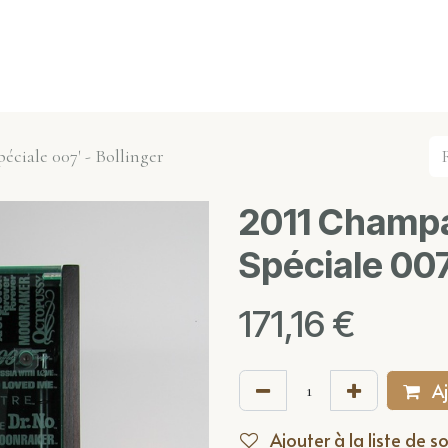
s événements
Nos actualités
Nos partenaires
Not
éciale 007' - Bollinger
2011 Champa
Spéciale 007
171,16
€
Aj
Ajouter à la liste de s