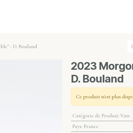
s événements
Nos actualités
Nos partenaires
Not
ble" - D. Bouland
2023 Morgon
D. Bouland
Ce produit n'est plus disp
Catégorie de Produit
:
Vins
Pays
:
France