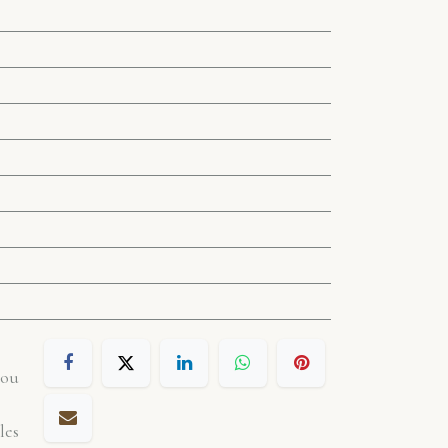
 ou
les