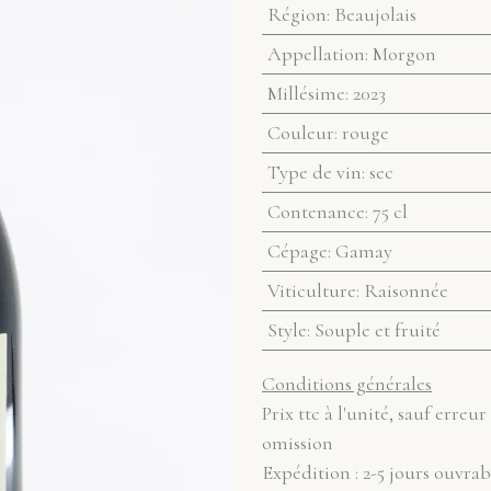
Région
:
Beaujolais
Appellation
:
Morgon
Millésime
:
2023
Couleur
:
rouge
Type de vin
:
sec
Contenance
:
75 cl
Cépage
:
Gamay
Viticulture
:
Raisonnée
Style
:
Souple et fruité
Conditions générales
Prix ttc à l'unité, sauf erreur
omission
Expédition : 2-5 jours ouvrab