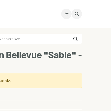
re magasin
Nous découvrir
Cours
 Bellevue "Sable" -
onible.