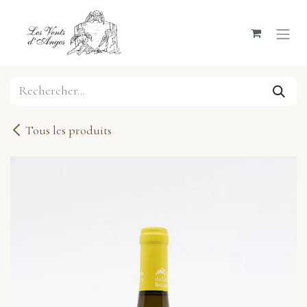
Se rendre au contenu
Tous les produits