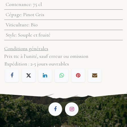
Contenance
:
75 cl
Cépage
:
Pinot Gris
Viticulture
:
Bio
Style
:
Souple et fruité
Conditions générales
Prix ttc à l'unité, sauf erreur ou omission
Expédition : 2-5 jours ouvrables