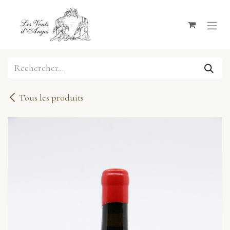
Se rendre au contenu
Tous les produits