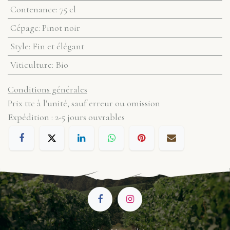
Contenance
:
75 cl
Cépage
:
Pinot noir
Style
:
Fin et élégant
Viticulture
:
Bio
Conditions générales
Prix ttc à l'unité, sauf erreur ou omission
Expédition : 2-5 jours ouvrables