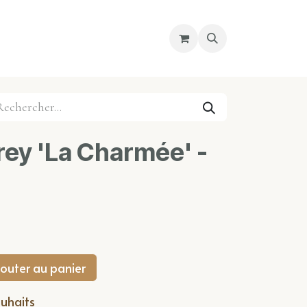
re magasin
Nous découvrir
Cours
ey 'La Charmée' -
outer au panier
ouhaits