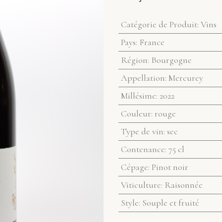
Catégorie de Produit
:
Vins
Pays
:
France
Région
:
Bourgogne
Appellation
:
Mercurey
Millésime
:
2022
Couleur
:
rouge
Type de vin
:
sec
Contenance
:
75 cl
Cépage
:
Pinot noir
Viticulture
:
Raisonnée
Style
:
Souple et fruité