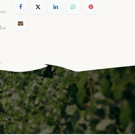
 ou
les