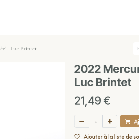
s événements
Nos actualités
Nos partenaires
Not
e' - Luc Brintet
2022 Mercur
Luc Brintet
21,49
€
Aj
Ajouter à la liste de s