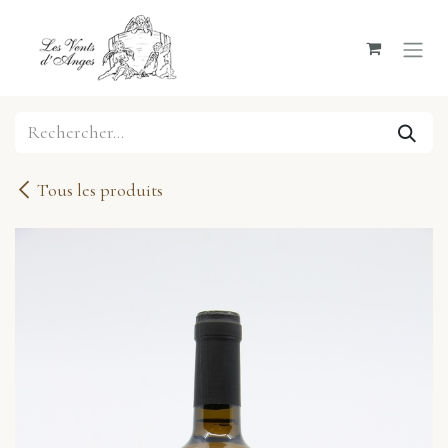
Se rendre au contenu
Tous les produits