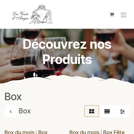
Se rendre au contenu
Découvrez nos
Produits
Box
Box
Box du mois : Box
Box du mois : Box Fête