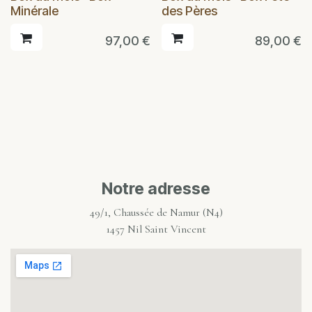
Nouveau !
Nouveau !
Minérale
des Pères
97,00
€
89,00
€
Notre adresse
49/1, Chaussée de Namur (N4)
1457 Nil Saint Vincent