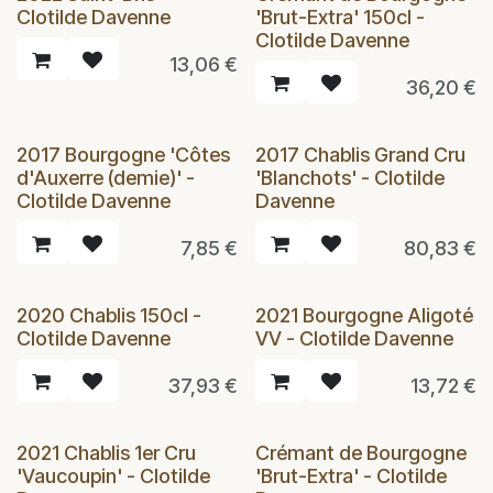
Clotilde Davenne
'Brut-Extra' 150cl -
Clotilde Davenne
13,06
€
36,20
€
2017 Bourgogne 'Côtes
2017 Chablis Grand Cru
d'Auxerre (demie)' -
'Blanchots' - Clotilde
Clotilde Davenne
Davenne
7,85
€
80,83
€
2020 Chablis 150cl -
2021 Bourgogne Aligoté
Clotilde Davenne
VV - Clotilde Davenne
37,93
€
13,72
€
2021 Chablis 1er Cru
Crémant de Bourgogne
'Vaucoupin' - Clotilde
'Brut-Extra' - Clotilde