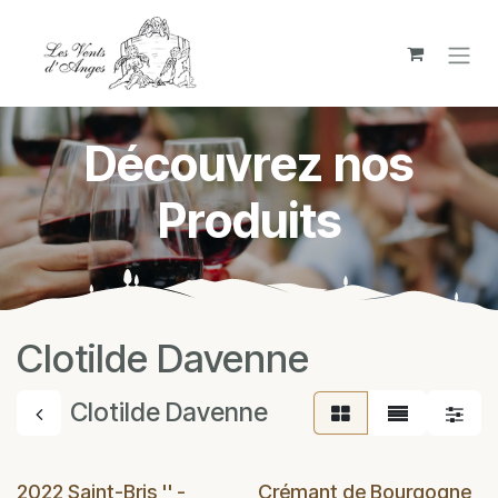
Se rendre au contenu
Découvrez nos
Produits
Clotilde Davenne
Clotilde Davenne
2022 Saint-Bris '' -
Crémant de Bourgogne