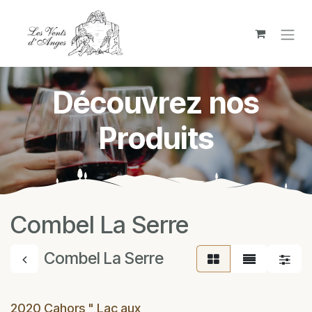
Se rendre au contenu
Découvrez nos
Produits
Combel La Serre
Combel La Serre
2020 Cahors " Lac aux