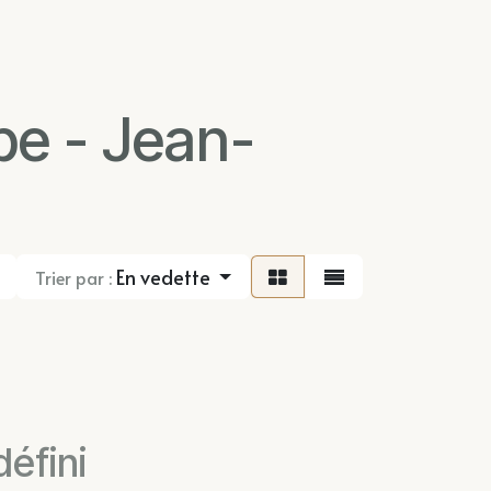
e - Jean-
En vedette
Trier par :
éfini