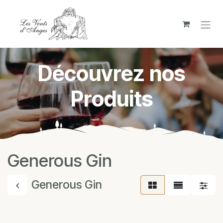
Se rendre au contenu
Découvrez nos
Produits
Generous Gin
Generous Gin