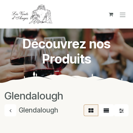
Se rendre au contenu
Découvrez nos
Produits
Glendalough
Glendalough