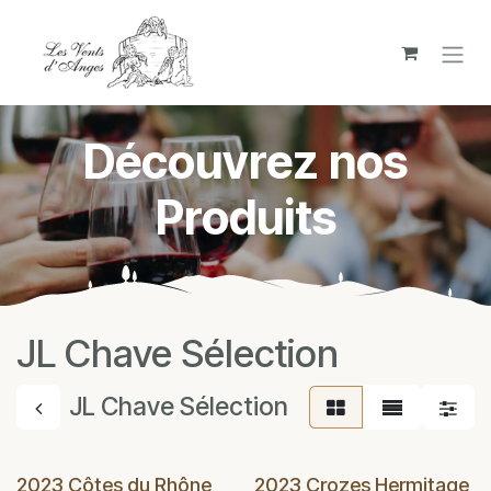
Se rendre au contenu
Découvrez nos
Produits
JL Chave Sélection
JL Chave Sélection
2023 Côtes du Rhône
2023 Crozes Hermitage