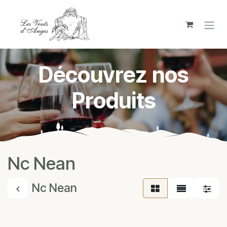
Se rendre au contenu
Découvrez nos
Produits
Nc Nean
Nc Nean