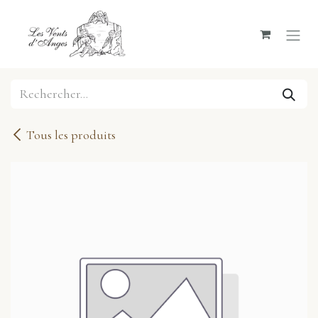
Se rendre au contenu
Tous les produits