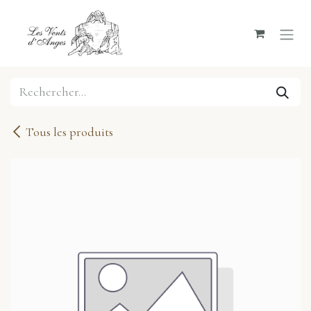
Se rendre au contenu
Tous les produits