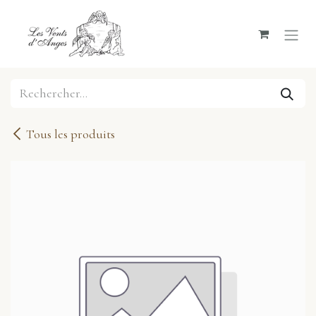
Se rendre au contenu
Tous les produits