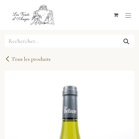
Se rendre au contenu
Tous les produits