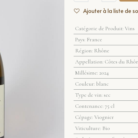
Ajouter à la liste de s
Catégorie de Produit
:
Vins
Pays
:
France
Région
:
Rhône
Appellation
:
Côtes du Rhône
Millésime
:
2024
Couleur
:
blanc
Type de vin
:
sec
Contenance
:
75 cl
Cépage
:
Viognier
Viticulture
:
Bio