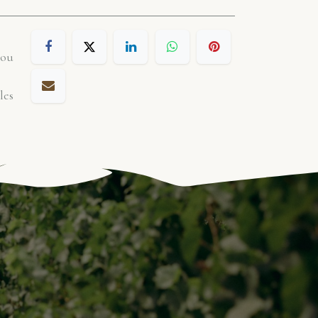
 ou
les