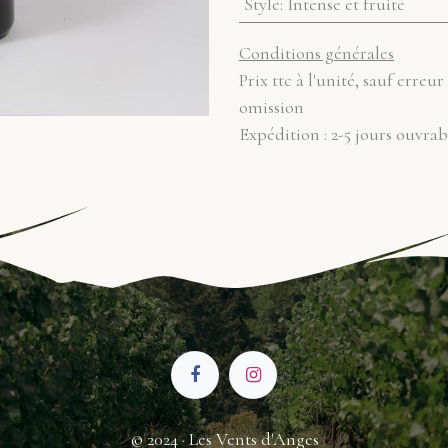
Style
:
Intense et fruité
Conditions générales
Prix ttc à l'unité, sauf erreur
omission
Expédition : 2-5 jours ouvrab
© 2024 · Les Vents d'Anges