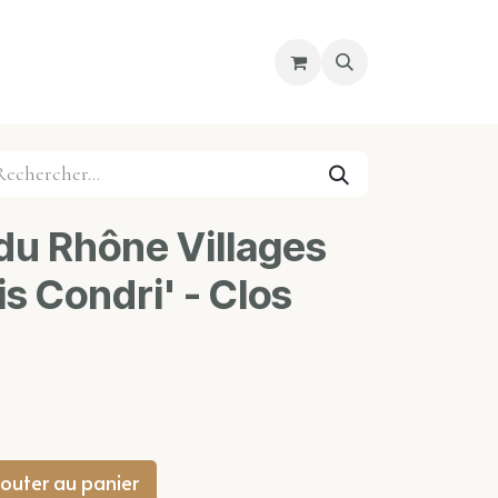
re magasin
Nous découvrir
Cours
du Rhône Villages
is Condri' - Clos
outer au panier