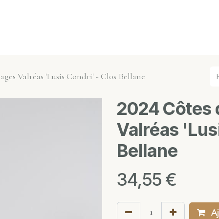
s événements
Nos actualités
Nos partenaires
Not
ges Valréas 'Lusis Condri' - Clos Bellane
2024 Côtes 
Valréas 'Lus
Bellane
34,55
€
Aj