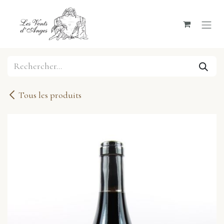
Se rendre au contenu
Tous les produits