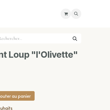
re magasin
Nous découvrir
Cours
nt Loup "l'Olivette"
outer au panier
ouhaits