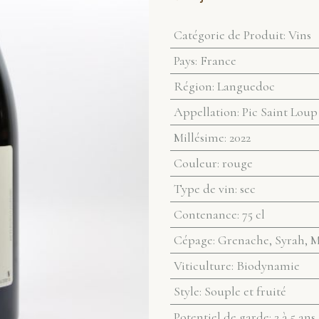
Catégorie de Produit
:
Vins
Pays
:
France
Région
:
Languedoc
Appellation
:
Pic Saint Loup
Millésime
:
2022
Couleur
:
rouge
Type de vin
:
sec
Contenance
:
75 cl
Cépage
:
Grenache, Syrah, M
Viticulture
:
Biodynamie
Style
:
Souple et fruité
Potentiel de garde
:
2 à 5 ans