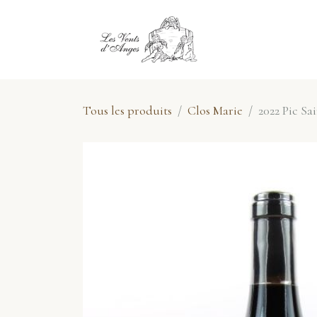
Se rendre au contenu
E-Shop
No
Tous les produits
Clos Marie
2022 Pic Sa