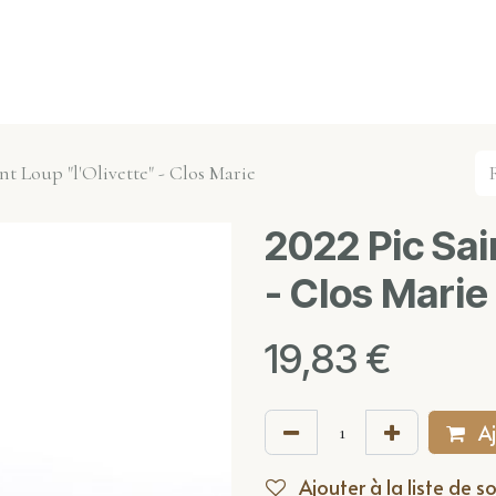
s événements
Nos actualités
Nos partenaires
Not
int Loup "l'Olivette" - Clos Marie
2022 Pic Sai
- Clos Marie
19,83
€
Aj
Ajouter à la liste de s