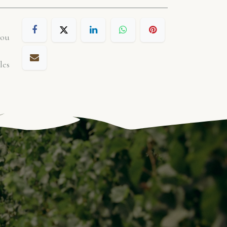
 ou
les