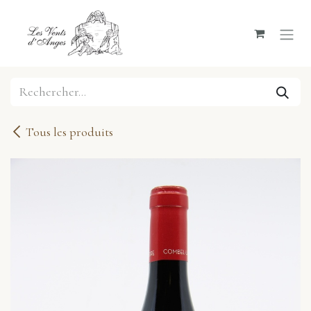
Se rendre au contenu
Tous les produits