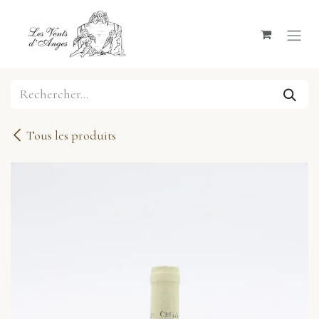
Se rendre au contenu
Tous les produits