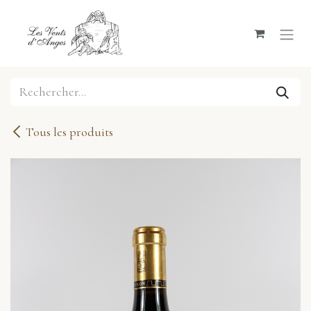
Se rendre au contenu
Tous les produits