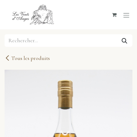
Se rendre au contenu
Tous les produits