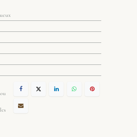
tueux
 ou
les