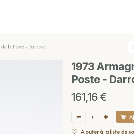
s événements
Nos actualités
Nos partenaires
Not
e la Poste - Darroze
1973 Armagn
Poste - Darr
161,16
€
Aj
Ajouter à la liste de s