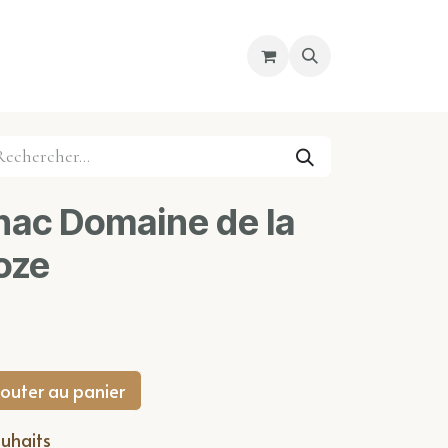
re magasin
Nous découvrir
Cours
ac Domaine de la
oze
outer au panier
ouhaits