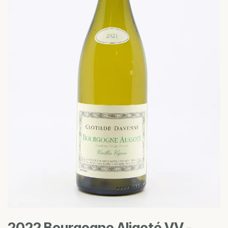
2022 Bourgogne Aligoté VV -