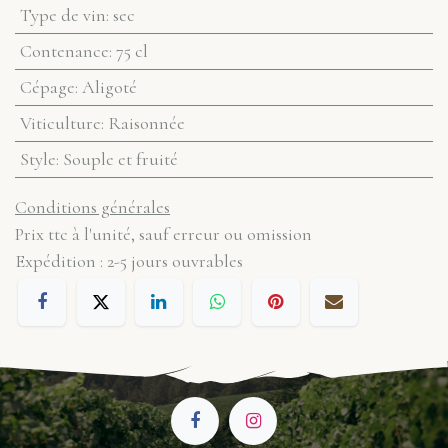
Type de vin
:
sec
Contenance
:
75 cl
Cépage
:
Aligoté
Viticulture
:
Raisonnée
Style
:
Souple et fruité
Conditions générales
Prix ttc à l'unité, sauf erreur ou omission
Expédition : 2-5 jours ouvrables