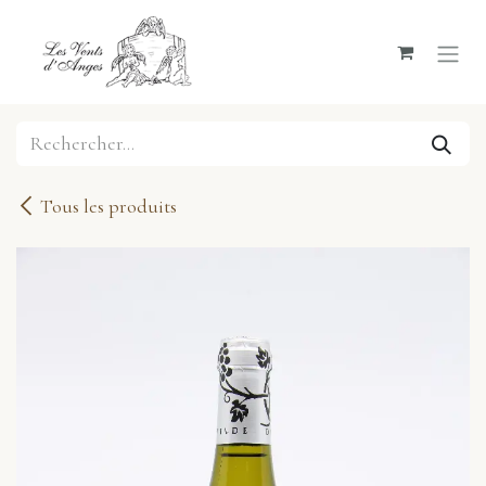
Se rendre au contenu
Tous les produits