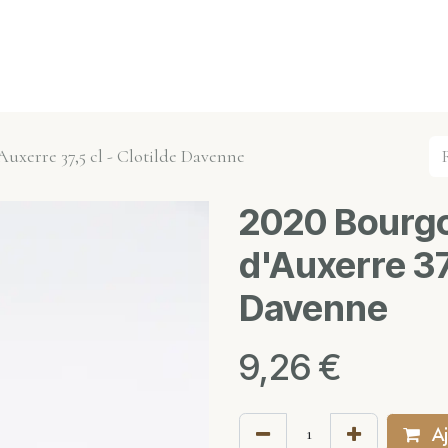
s événements
Nos actualités
Nos partenaires
Not
uxerre 37,5 cl - Clotilde Davenne
2020 Bourg
d'Auxerre 37,
Davenne
9,26
€
Aj