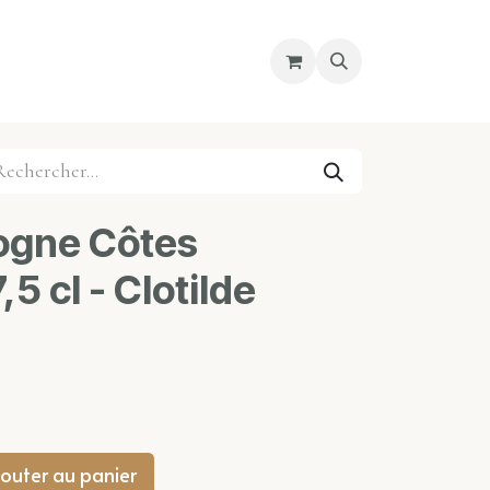
re magasin
Nous découvrir
Cours
ogne Côtes
5 cl - Clotilde
outer au panier