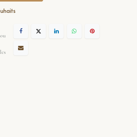
ouhaits
 ou
les