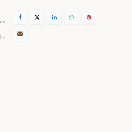
 ou
les