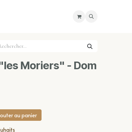
re magasin
Nous découvrir
Cours
 "les Moriers" - Dom
outer au panier
ouhaits