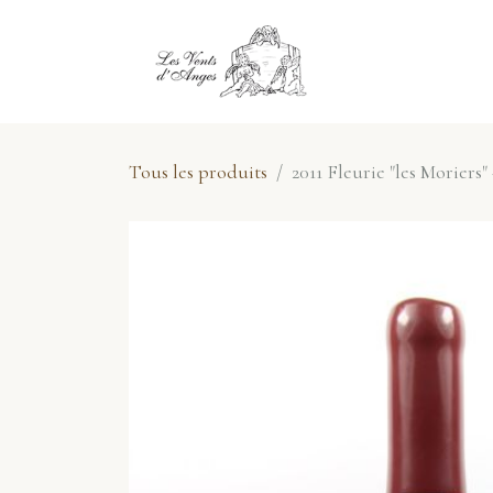
Se rendre au contenu
E-Shop
No
Tous les produits
2011 Fleurie "les Morier