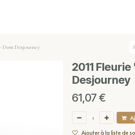
s événements
Nos actualités
Nos partenaires
Not
s" - Dom Desjourney
2011 Fleurie
Desjourney
61,07
€
Aj
Ajouter à la liste de s